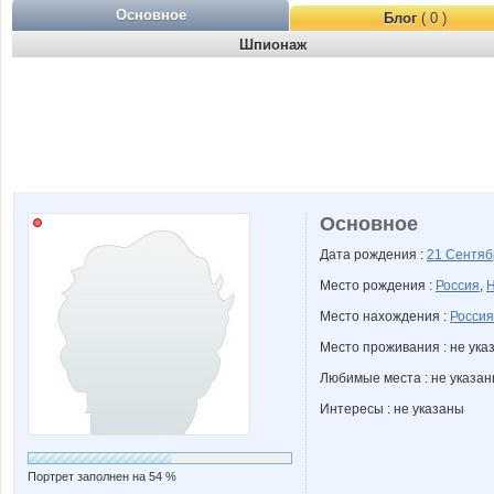
Основное
Блог
( 0 )
Шпионаж
Основное
Дата рождения :
21 Сентя
Место рождения :
Россия
,
Н
Место нахождения :
Россия
Место проживания : не ука
Любимые места : не указа
Интересы : не указаны
Портрет заполнен на 54 %