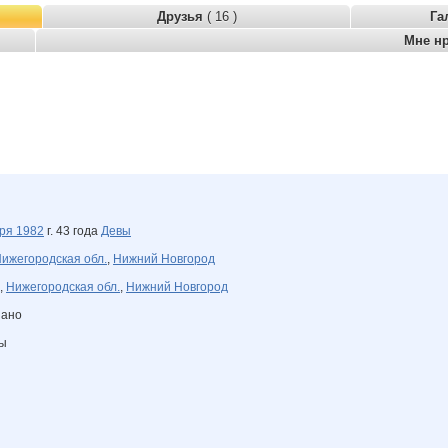
Друзья
( 16 )
Га
Мне н
бря
1982
г. 43 года
Девы
ижегородская обл.
,
Нижний Новгород
,
Нижегородская обл.
,
Нижний Новгород
зано
ны