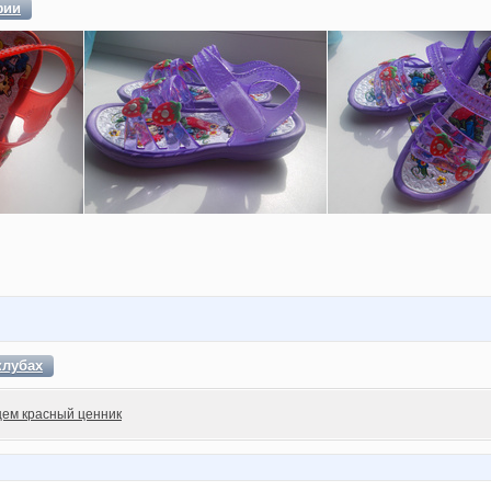
фии
клубах
ем красный ценник