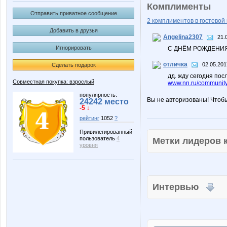
Комплименты
Отправить приватное сообщение
2 комплиментов в гостевой 
Добавить в друзья
Angelina2307
21.
Игнорировать
С ДНЁМ РОЖДЕНИ
отличка
02.05.201
Сделать подарок
дд. жду сегодня по
Совместная покупка: взрослый
www.nn.ru/community
популярность:
Вы не авторизованы! Чтоб
24242 место
-5 ↓
рейтинг
1052
?
Привилегированный
пользователь
4
Метки лидеров
уровня
Интервью