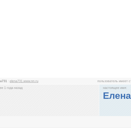
а731
:
elena731.www.nn.ru
пользователь имеет 
е 1 года назад
настоящее имя:
Елена