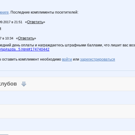
книге
. Последние комплименты посетителей:
«
Ответить
»
09.2017 в 21:51
Я
«
Ответить
»
7 в 10:34
следний день оплаты и награждаетесь штрафными баллами, что лишит вас во
/sp/razda...5.html#174740442
ы оставить комплимент необходимо
войти
или
зарегистрироваться
 клубов