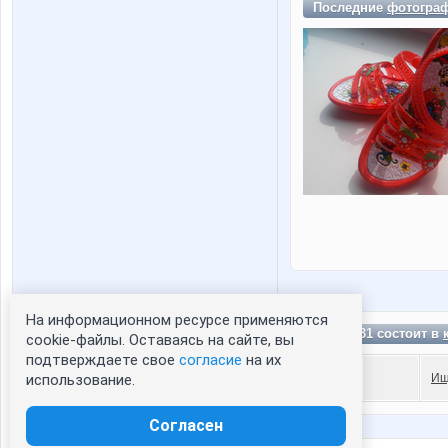
Последние
фотогра
На информационном ресурсе применяются
Статистика портрета:
Елена731 состоит в
cookie-файлы. Оставаясь на сайте, вы
подтверждаете свое
согласие
на их
сейчас просматривают портрет - 0
Ищ
использование.
зарегистрированные пользователи
посетившие портрет за 7 дней - 0
Согласен